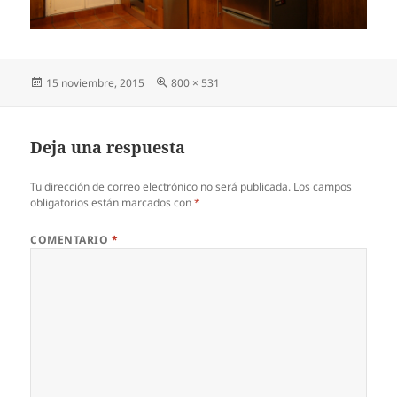
Publicado
Tamaño
15 noviembre, 2015
800 × 531
el
completo
Deja una respuesta
Tu dirección de correo electrónico no será publicada.
Los campos
obligatorios están marcados con
*
COMENTARIO
*