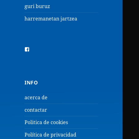
guri buruz
harremanetan jartzea
Ver
perfil
de
ingurulan
en
Facebook
INFO
acerca de
contactar
Politica de cookies
Política de privacidad