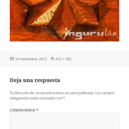
Publicado
Tamaño
15 noviembre, 2015
412 × 363
el
completo
Deja una respuesta
Tu dirección de correo electrónico no será publicada.
Los campos
obligatorios están marcados con
*
COMENTARIO
*